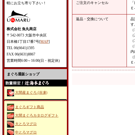
ご注文のキャンセル
「
軽にお立ち寄り下さい！
返品・交換について
品
す
株式会社 魚丸商店
（
〒542-0073 大阪市中央区
（
（
日本橋1丁目17番7号[
MAP
]
（
TEL 06(6641)1595
内
FAX 06(6631)8867
（
営業時間6:00～16:00(日・祝定休)
Ｅ
まぐろ通販ショップ
大間産まぐろ (冷凍)
まぐろギフト商品
大間まぐろカタログギフト
大とろマグロ
中とろマグロ