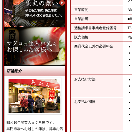
メ
営業時間
A
営業許可
■
適格請求書事業者登録番号
T3
販売価格
商
商品代金以外の必要料金
店舗紹介
お支払い方法
お支払い期日
昭和10年開業のまぐろ屋です。
黒門市場へお越しの節は、是非お気