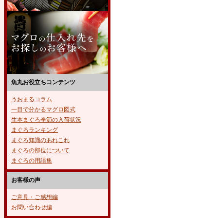
魚丸お役立ちコンテンツ
うおまるコラム
一目で分かるマグロ図式
生本まぐろ季節の入荷状況
まぐろランキング
まぐろ知識のあれこれ
まぐろの部位について
まぐろの用語集
お客様の声
ご意見・ご感想編
お問い合わせ編