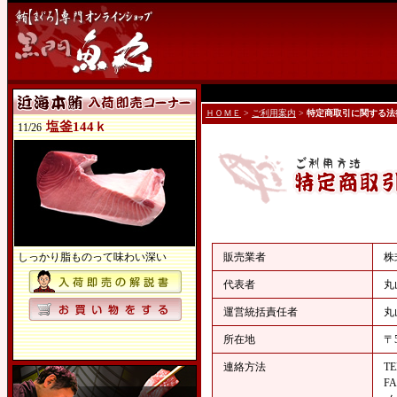
ＨＯＭＥ
>
ご利用案内
>
特定商取引に関する法
塩釜144ｋ
11/26
しっかり脂ものって味わい深い
販売業者
株
代表者
丸
運営統括責任者
丸
所在地
〒
連絡方法
T
F