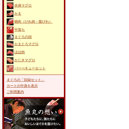
赤身マグロ
かま
鰭肉（ひれ肉・腹びれ）
中落ち
まぐろの頭
かまとろマグロ
ほほ肉
かじきマグロ
バーべキューセット
まぐろの「目録セット」
カートの中身を表示
ご利用案内