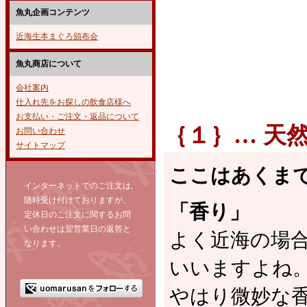
魚丸企画コンテンツ
近海生本まぐろ頒布会
魚丸商店について
会社案内
仕入れ先をお探しの飲食店様へ
お支払い・ご注文・返品について
｛１｝… 天然
お問い合わせ
サイトマップ
ここはあくま
インターネットでのご注文は,
随時受け付けておりますが、
「香り」
定休日のご注文に関するお問
い合わせは翌営業日の返答と
よく近海の場
なります。
いいますよね
やはり微妙な