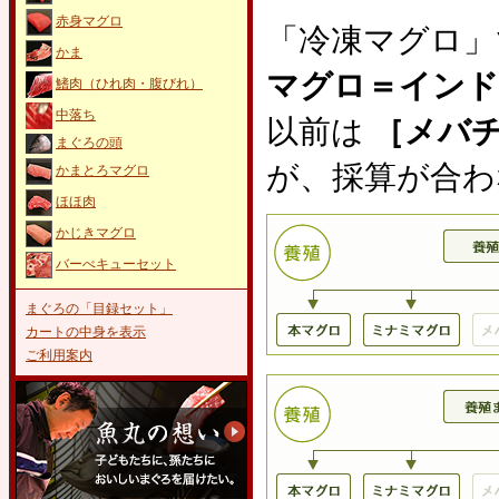
赤身マグロ
「冷凍マグロ」
かま
マグロ＝インド
鰭肉（ひれ肉・腹びれ）
中落ち
以前は
［メバチ
まぐろの頭
が、採算が合わ
かまとろマグロ
ほほ肉
かじきマグロ
バーべキューセット
まぐろの「目録セット」
カートの中身を表示
ご利用案内