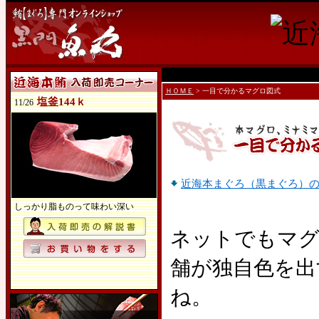
ＨＯＭＥ
> 一目で分かるマグロ図式
塩釜144ｋ
11/26
近海本まぐろ（黒まぐろ）
しっかり脂ものって味わい深い
ネットでもマグ
舗が独自色を出
ね。