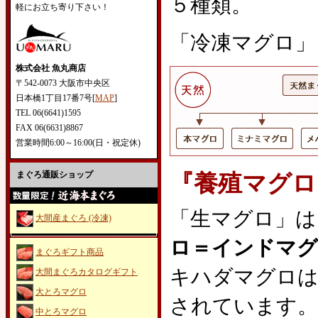
５種類。
軽にお立ち寄り下さい！
「冷凍マグロ」
株式会社 魚丸商店
〒542-0073 大阪市中央区
日本橋1丁目17番7号[
MAP
]
TEL 06(6641)1595
FAX 06(6631)8867
営業時間6:00～16:00(日・祝定休)
まぐろ通販ショップ
『養殖マグロ
「生マグロ」は
大間産まぐろ (冷凍)
ロ＝インドマグ
まぐろギフト商品
キハダマグロは
大間まぐろカタログギフト
大とろマグロ
されています。
中とろマグロ