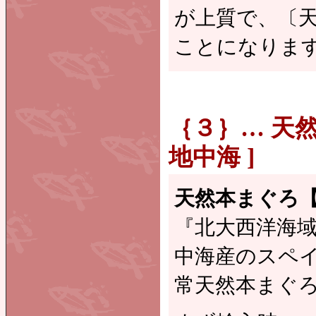
が上質で、〔天
ことになりま
｛３｝… 天然本
地中海 ]
天然本まぐろ
『北大西洋海
中海産のスペ
常天然本まぐ