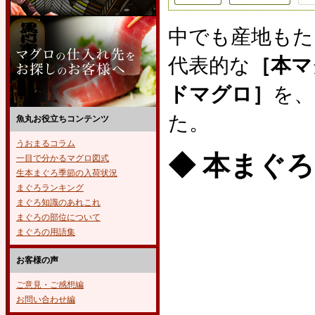
中でも産地もた
代表的な
［本マ
ドマグロ］
を、
た。
魚丸お役立ちコンテンツ
うおまるコラム
◆ 本まぐ
一目で分かるマグロ図式
生本まぐろ季節の入荷状況
まぐろランキング
まぐろ知識のあれこれ
まぐろの部位について
まぐろの用語集
お客様の声
ご意見・ご感想編
お問い合わせ編