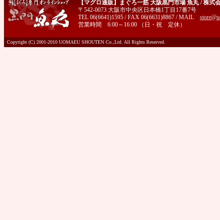
【マグロ通販】まぐろ一筋 大阪黒門市場 魚丸 / 株式
〒542-0073 大阪市中央区日本橋1丁目17番7号
TEL 06(6641)1595 / FAX 06(6631)8867 / MAIL
store@u
営業時間 6:00～16:00 （日・祝 定休）
Copyright (C) 2001-2010 UOMAEU SHOUTEN Co.,Ltd. All Rights Reserved.