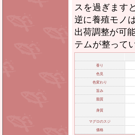
スを過ぎます
逆に養殖モノ
出荷調整が可
テムが整って
香り
色見
色変わり
旨み
脂質
身質
マグロのスジ
価格